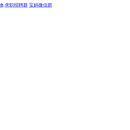
物
求职招聘群
宝妈微信群