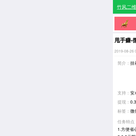
竹风二
甩手赚-
2019-08-26 
简介：
挂
支持：
安
提现：
0.
标签：
微
任务特点
1.方便