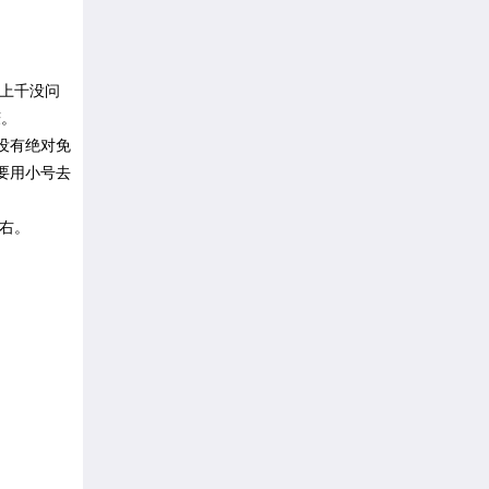
上千没问
赚。
没有绝对免
要用小号去
左右。