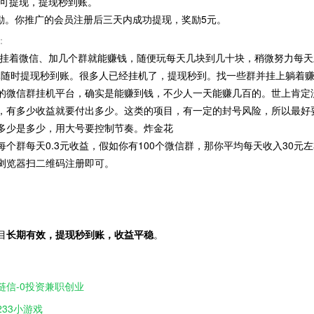
元即可提现，提现秒到账。
奖励。你推广的会员注册后三天内成功提现，奖励5元。
：
微信、加几个群就能赚钱，随便玩每天几块到几十块，稍微努力每天
3元随时提现秒到账。很多人已经挂机了，提现秒到。找一些群并挂上躺着
信群挂机平台，确实是能赚到钱，不少人一天能赚几百的。世上肯定
，有多少收益就要付出多少。这类的项目，有一定的封号风险，所以最好
多少是多少，用大号要控制节奏。炸金花
群每天0.3元收益，假如你有100个微信群，那你平均每天收入30元
览器扫二维码注册即可。
目
长期有效，提现秒到账，收益平稳
。
链信-0投资兼职创业
233小游戏