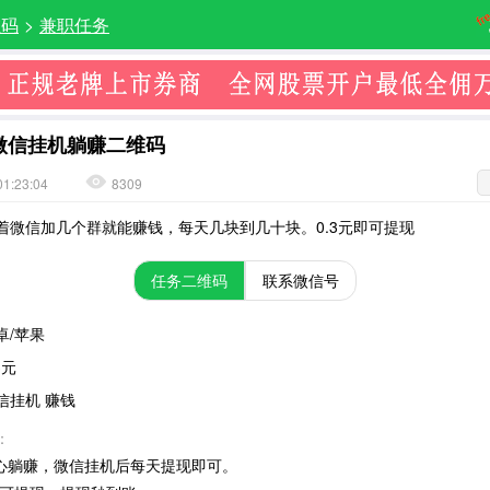
维码
>
兼职任务
微信挂机躺赚二维码
01:23:04
8309
着微信加几个群就能赚钱，每天几块到几十块。0.3元即可提现
任务二维码
联系微信号
卓/苹果
3元
信挂机 赚钱
：
省心躺赚，微信挂机后每天提现即可。