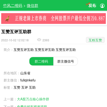
竹风二维码
>
微信群
互赞互评互助群
互粉互赞
2022-10-02 12:02:18
2393
简介：
互赞互评互助 互赞互评互助 互赞互评互助
群二维码
群主微信号
所在地区：
山东省
群主微信：
fuliqinkefu
标签：
互赞 互评 互助
上一篇：
大A股万点核心操作群
下一篇：
免费在线影视资源群