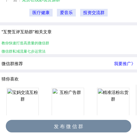
医疗健康
爱音乐
投资交流群
"互赞互评互助群"相关文章
教你快速打造高质量的微信群
微信群私域流量七步运营法
微信群推荐
我要推广》
猜你喜欢
宝妈交流互粉群
互粉广告群
精准活粉出货群
发 布 微 信 群