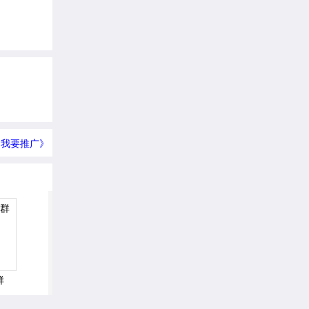
我要推广》
群