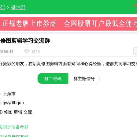
维码
>
微信群
期修图剪辑学习交流群
20:56:43
1240
好摄影的朋友，在后期修图剪辑方面有疑问和心得经验，进群共同学习交
群二维码
群主微信号
：
上海市
：
gwydfhqun
影 修图 剪辑 交流
文职护理备考群
沈阳单身交友群