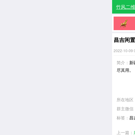
竹风二
昌吉闲
2022-10-09 
简介：
新
尽其用。
所在地区
群主微信
标签：
昌
上一篇：