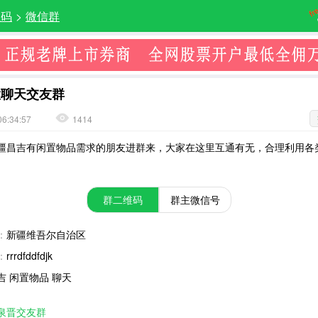
维码
>
微信群
置聊天交友群
06:34:57
1414
疆昌吉有闲置物品需求的朋友进群来，大家在这里互通有无，合理利用各
群二维码
群主微信号
：
新疆维吾尔自治区
：
rrrdfddfdjk
吉 闲置物品 聊天
泉晋交友群