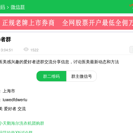
维码
>
微信群
好者群
13:04:51
1522
医美感兴趣的爱好者进群交流分享信息，讨论医美最新动态和方法
群二维码
群主微信号
：
上海市
：
iuwedfdweriu
美 爱好者 交流
小天鹅海尔洗衣机团购群
玛莎拉尚X5讨论群