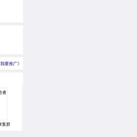
我要推广》
康复群