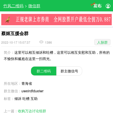
竹风二维码
>
微信群
蔡姬互援会群
人脉群
2022-10-17 15:07:37
1386
简介：
这里可以相互倾诉和吐槽，这里可以相互安慰和互助，所有的
不愉快和尴尬在这里一扫而光。
群二维码
群主微信号
所在地区：
青海省
群主微信：
uweirdfdueiwr
标签：
倾诉 吐槽 互助
上一篇：
收购万达讨论组群