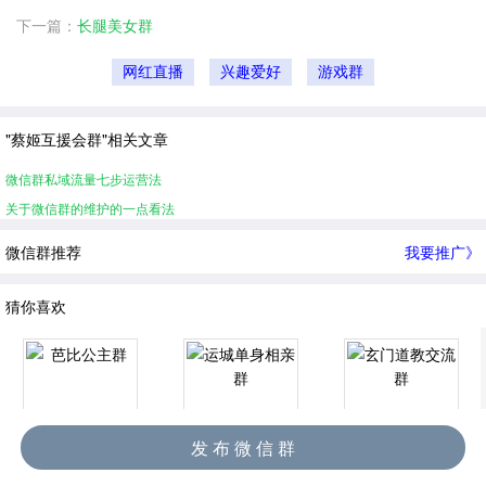
下一篇：
长腿美女群
网红直播
兴趣爱好
游戏群
"蔡姬互援会群"相关文章
微信群私域流量七步运营法
关于微信群的维护的一点看法
微信群推荐
我要推广》
猜你喜欢
发 布 微 信 群
芭比公主群
运城单身相亲群
玄门道教交流群