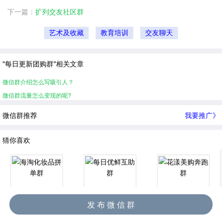
下一篇：
扩列交友社区群
艺术及收藏
教育培训
交友聊天
"每日更新团购群"相关文章
微信群介绍怎么写吸引人？
微信群流量怎么变现的呢?
微信群推荐
我要推广》
猜你喜欢
发 布 微 信 群
海淘化妆品拼单群
每日优鲜互助群
花漾美购奔跑群