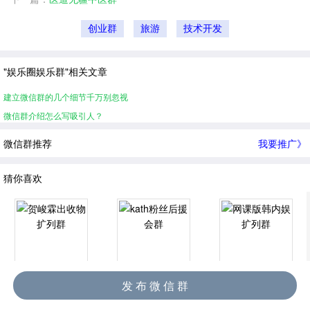
创业群
旅游
技术开发
"娱乐圈娱乐群"相关文章
建立微信群的几个细节千万别忽视
微信群介绍怎么写吸引人？
微信群推荐
我要推广》
猜你喜欢
贺峻霖出收物扩列群
kath粉丝后援会群
网课版韩内娱扩列群
发 布 微 信 群