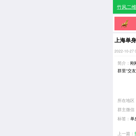
竹风二
上海单
2022-10-27 
简介：
刚
群里“交友
所在地区
群主微信
标签：
单
上一篇：