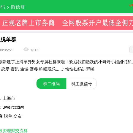
维码
>
微信群
身脱单群
08:35:51
1815
刚新建了上海单身男女专属社群来啦！欢迎我们活跃的小哥哥小姐姐们加
 恋爱 轰趴 旅游 野餐 吃喝玩乐......” 快快扫码进群喽
群二维码
群主微信号
：
上海市
：
uweirccxiwr
身 脱单 交友
投资理财交流群