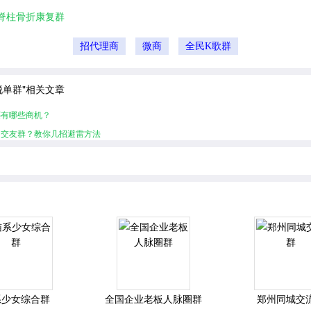
脊柱骨折康复群
招代理商
微商
全民K歌群
脱单群"相关文章
还有哪些商机？
的交友群？教你几招避雷方法
系少女综合群
全国企业老板人脉圈群
郑州同城交