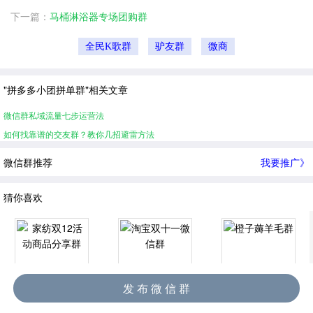
下一篇：
马桶淋浴器专场团购群
全民K歌群
驴友群
微商
"拼多多小团拼单群"相关文章
微信群私域流量七步运营法
如何找靠谱的交友群？教你几招避雷方法
微信群推荐
我要推广》
猜你喜欢
发 布 微 信 群
家纺双12活动商品分享群
淘宝双十一微信群
橙子薅羊毛群