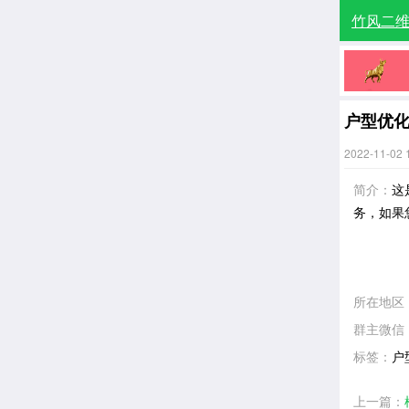
竹风二
户型优
2022-11-02 
简介：
这
务，如果
所在地区
群主微信
标签：
户
上一篇：