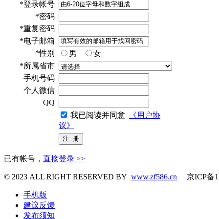
*
登录帐号
*
密码
*
重复密码
*
电子邮箱
*
性别
男
女
*
所属省市
手机号码
个人微信
QQ
我已阅读并同意
《用户协
议》
已有帐号，
直接登录 >>
© 2023 ALL RIGHT RESERVED BY
www.zf586.cn
京ICP备11
手机版
建议反馈
发布须知