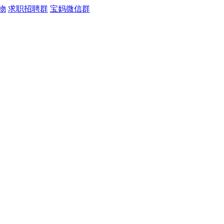
物
求职招聘群
宝妈微信群