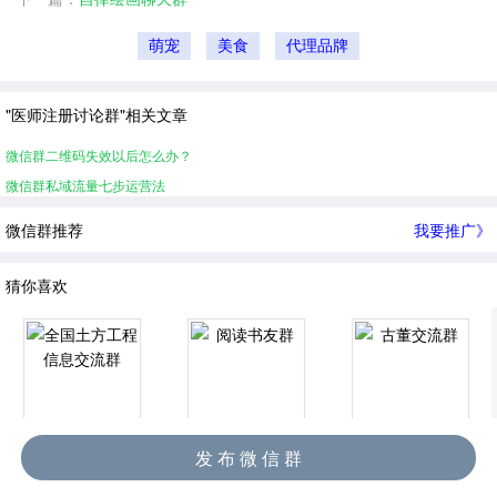
萌宠
美食
代理品牌
"医师注册讨论群"相关文章
微信群二维码失效以后怎么办？
微信群私域流量七步运营法
微信群推荐
我要推广》
猜你喜欢
全国土方工程信息交流群
阅读书友群
古董交流群
发 布 微 信 群