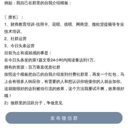
例如：我自己在群里的自我介绍模板：
〖擅长〗：
1、财商教育培训-信用卡、花呗、借呗、网商贷、微粒贷提额等专业
技术培训。
2、社群运营
3、今日头条运营
目前为止有成就感的事是：
在今日头条发的第1篇文章24小时内阅读量达到1万。
拥有的资源：百万垂直优质社群
按照这个模板把自己的自我介绍发到付费社群里，再发一个红包，马
上会有很多人响应你，有需要的人和想认识你链接你的人就会加你。
这就能很好的达到被动引流的效果，这个方法我屡试不爽，效果很好
哦！
2）做群里的活跃分子，争做意见
第1~5天：观察群，寻找群里的意见和聊的话题方向，对群里讨论的
话题配合，积极捧场点赞刷花，配合别人的话题聊，刷存在感。
发 布 微 信 群
第6~10天：按照群里的调性做价值输出，引导话语权，增大曝光率，