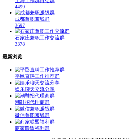
上海工作群日结群
4499
成都兼职赚钱群
3697
石家庄兼职工作交流群
3378
最新浏览
平邑直聘工作推荐群
娱乐聊天交流分享
潮鞋招代理商群
微信兼职赚钱群
商家联盟福利群