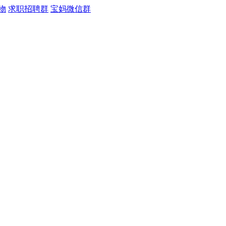
物
求职招聘群
宝妈微信群