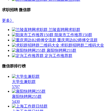
求职招聘 微信群
更多》
兰陵直聘网求职群
阳泉市工作推荐150群
重庆周边B2师傅交流群
求职群招聘群二维码大全
襄阳快聘网255群
定兴工作推荐群
微信群排行榜
大学生兼职群
5707
襄阳快聘网255群
5430