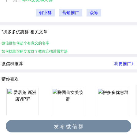
创业群
营销推广
众筹
"拼多多优惠群"相关文章
微信群如何起个有意义的名字
如何找靠谱的交友群？教你几招避雷方法
微信群推荐
我要推广》
猜你喜欢
爱居兔-新洲店VIP群
拼团仙女美妆群
拼多多优惠群
发 布 微 信 群