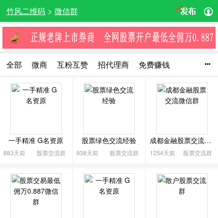
竹风二维码
>
微信群
全部
微商
互粉互赞
招代理商
免费赚钱

创业群
代理品牌
技术开发
营销推广
萌宠
摄影群
旅游
运动健身
购物
母婴群
汽车
美食
宝妈群
购物优惠
粉丝互动
交友聊天
网红直播
物品转让
驴友群
车友群
吃喝玩乐
一手精准 G名资原
股票绿色交流经验
成都金融股票交流微信群
文化交流
影视娱乐
爱音乐
动漫卡通
生活服务
883天前
股票交流群
938天前
股票交流群
1254天前
股票交流群
全民K歌群
众筹
游戏群
教育培训
医疗健康
艺术及收藏
棋牌娱乐
兴趣爱好
股票交流群
投资交流群
各类资源
求职招聘
人脉群
行业交流
其他
收起