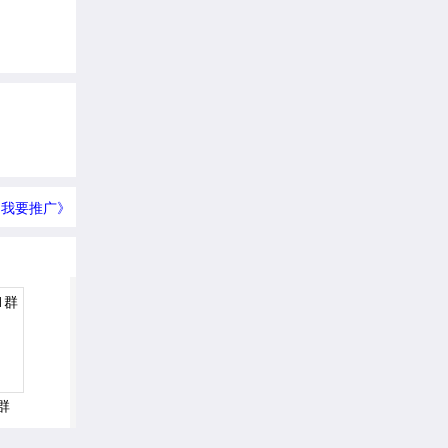
我要推广》
群