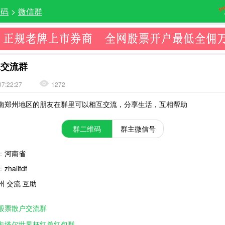
维码
>
微信群
水交流群
07:22:27
1272
南郑州地区的朋友在群里可以相互交流，分享生活，互相帮助
群二维码
群主微信号
：
河南省
：
zhalifdf
州 交流 互助
股票散户交流群
卡塔尔世界杯红单红包群