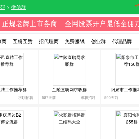
维码
>
微信群
微商
互粉互赞
招代理商
免费赚钱
创业群
代理品牌
发
营销推广
萌宠
摄影群
旅游
运动健身
购物
母婴
美食
宝妈群
购物优惠
粉丝互动
交友聊天
网红直播
让
驴友群
车友群
吃喝玩乐
文化交流
影视娱乐
爱音
通
生活服务
全民K歌群
众筹
游戏群
教育培训
医疗
直聘工作推荐群
兰陵直聘网求职群
阳泉市工作推荐
收藏
棋牌娱乐
兴趣爱好
股票交流群
投资交流群
各类
求职招聘
587天前
求职招聘
590天前
聘
人脉群
行业交流
其他
收起
