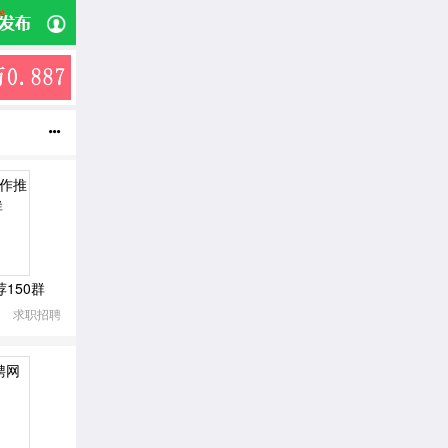

群
乐
健康
150群
资源
求职招聘