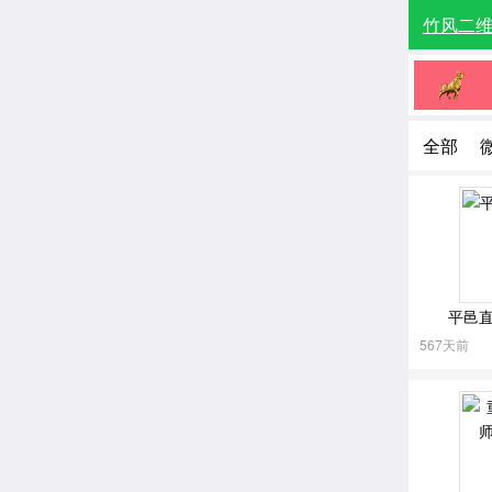
竹风二
全部
技术开
汽车
物品转
动漫卡
平邑
艺术及
567天前
求职招