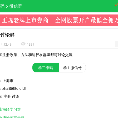
维码
>
微信群
册讨论群
14:12:49
1291
师注册政策、方法和途径在群里都可讨论交流
群二维码
群主微信号
：
上海市
：
zhali568dfdfdf
师 注册 讨论
山海经学习群
自律绘画聊天群