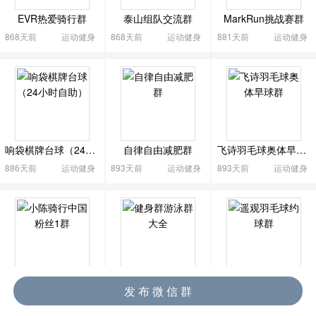

EVR热爱骑行群
泰山组队交流群
MarkRun挑战赛群
868天前
运动健身
868天前
运动健身
881天前
运动健身
响袋棋牌台球（24小时自助）
自律自由减肥群
飞诗羽毛球奥体早球群
886天前
运动健身
893天前
运动健身
893天前
运动健身
小陈骑行中国粉丝1群
健身群游泳群大全
遥观羽毛球约球群
发 布 微 信 群
894天前
运动健身
899天前
运动健身
987天前
运动健身