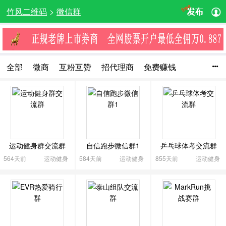
竹风二维码
>
微信群
全部
微商
互粉互赞
招代理商
免费赚钱

创业群
代理品牌
技术开发
营销推广
萌宠
摄影群
旅游
运动健身
购物
母婴群
汽车
美食
宝妈群
购物优惠
粉丝互动
交友聊天
网红直播
物品转让
驴友群
车友群
吃喝玩乐
运动健身群交流群
自信跑步微信群1
乒乓球体考交流群
文化交流
影视娱乐
爱音乐
动漫卡通
生活服务
564天前
运动健身
584天前
运动健身
855天前
运动健身
全民K歌群
众筹
游戏群
教育培训
医疗健康
艺术及收藏
棋牌娱乐
兴趣爱好
股票交流群
投资交流群
各类资源
求职招聘
人脉群
行业交流
其他
收起