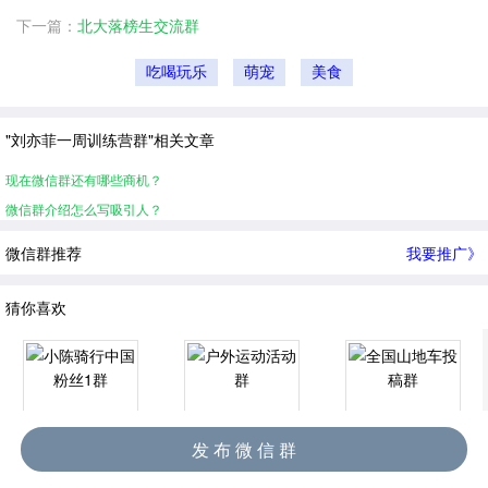
下一篇：
北大落榜生交流群
吃喝玩乐
萌宠
美食
"刘亦菲一周训练营群"相关文章
现在微信群还有哪些商机？
微信群介绍怎么写吸引人？
微信群推荐
我要推广》
猜你喜欢
发 布 微 信 群
小陈骑行中国粉丝1群
户外运动活动群
全国山地车投稿群