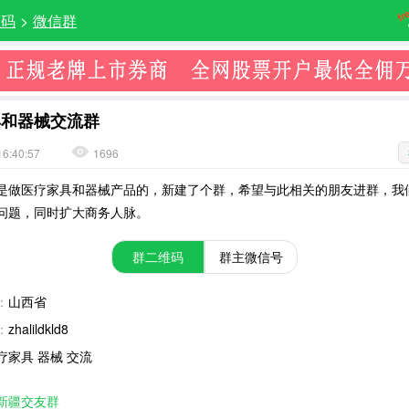
维码
>
微信群
具和器械交流群
16:40:57
1696
是做医疗家具和器械产品的，新建了个群，希望与此相关的朋友进群，我
问题，同时扩大商务人脉。
群二维码
群主微信号
：
山西省
：
zhalildkld8
疗家具 器械 交流
新疆交友群