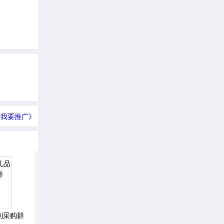
我要推广》
利采购群