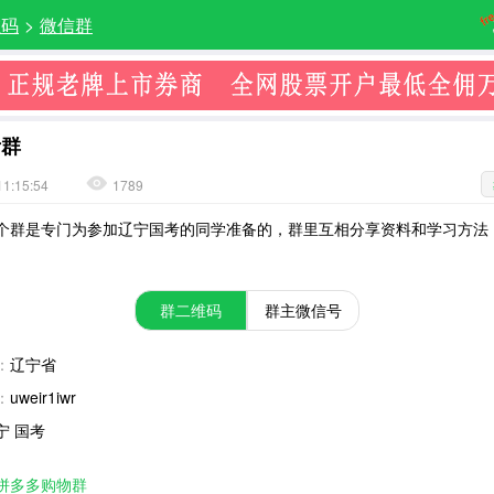
维码
>
微信群
考群
11:15:54
1789
个群是专门为参加辽宁国考的同学准备的，群里互相分享资料和学习方法
群二维码
群主微信号
：
辽宁省
：
uweir1iwr
宁 国考
拼多多购物群