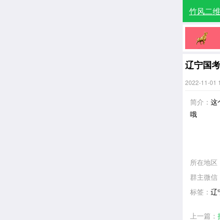
竹风二
辽宁国
2022-11-01 
简介：
这
哦
所在地区
群主微信
标签：
辽
上一篇：