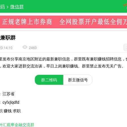
维码
>
微信群
城兼职群
23:14:10
2460
里发布分享南京地区附近的最新兼职信息，群里既有兼职赚钱招聘信息，
，欢迎大家进群交流洽谈，早日上岗兼职赚钱。群里禁止发布无关广告。
群二维码
群主微信号
：
江苏省
：
cyfxjlqdfd
职 赚钱 求职
外汇观摩金融交流群