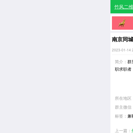
竹风二
南京同
2023-01-14 
简介：
群
职求职者
所在地区
群主微信
标签：
兼
上一篇：