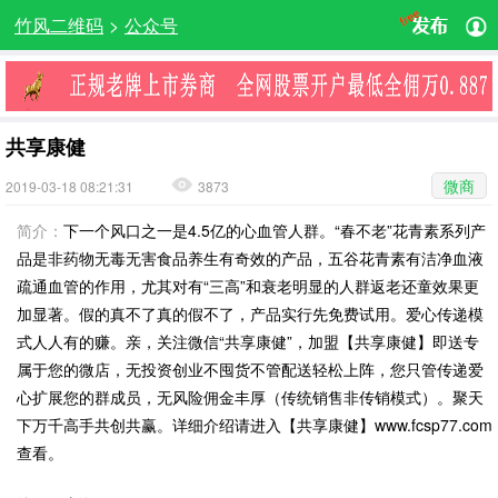
竹风二维码
>
公众号
共享康健
微商
2019-03-18 08:21:31
3873
简介：
下一个风口之一是4.5亿的心血管人群。“春不老”花青素系列产
品是非药物无毒无害食品养生有奇效的产品，五谷花青素有洁净血液
疏通血管的作用，尤其对有“三高”和衰老明显的人群返老还童效果更
加显著。假的真不了真的假不了，产品实行先免费试用。爱心传递模
式人人有的赚。亲，关注微信“共享康健”，加盟【共享康健】即送专
属于您的微店，无投资创业不囤货不管配送轻松上阵，您只管传递爱
心扩展您的群成员，无风险佣金丰厚（传统销售非传销模式）。聚天
下万千高手共创共赢。详细介绍请进入【共享康健】www.fcsp77.com
查看。