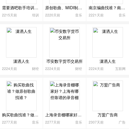
需要酒吧歌手培训的朋友请扫我微信二维码
原创歌曲、MIDI制作、编曲找谁？
南京编曲找谁？南京音乐制作找谁？
配饰
鞋帽
母婴
医疗
保险
银行
广告
2215天前
培训
2220天前
音乐
2221天前
音乐
兼职招聘
公务员
律师
服务业
其他
收起

潇洒人生
币安数字货币交易所
潇洒人生
2224天前
财经
2224天前
财经
2224天前
互联网
购买歌曲找谁？做原创歌曲找谁？
上海录音棚哪家好？上海有哪些靠谱的录音棚
万盟广告商
2277天前
音乐
2277天前
音乐
2307天前
广告