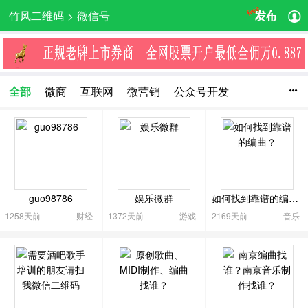
竹风二维码
>
微信号
全部
微商
互联网
微营销
公众号开发

微信建站
技术
计算机
通信
电子商务
明星
名人
主持人
空姐
模特
歌手
演员
女性
星座
房产
汽车
财经
新闻
科技
体育
语录
小说
公益
娱乐
媒体
影视
搞笑
guo98786
娱乐微群
如何找到靠谱的编曲？
音乐
游戏
八卦
动漫
美食
购物
时尚
1258天前
财经
1372天前
游戏
2169天前
音乐
旅游
创意
特产
运动
休闲
宠物
交友
生活
婚恋
K歌
职场
车友
驴友
打球
麻将
育儿
文化
教育
学生
外语
培训
历史
高校
家居
数码
美容
护肤
男装
女装