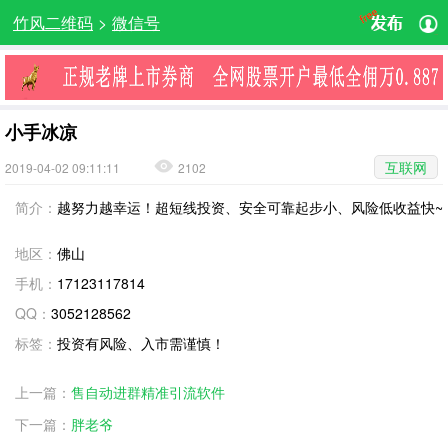
竹风二维码
>
微信号
小手冰凉
互联网
2019-04-02 09:11:11
2102
简介：
越努力越幸运！超短线投资、安全可靠起步小、风险低收益快~
地区：
佛山
手机：
17123117814
QQ：
3052128562
标签：
投资有风险、入市需谨慎！
上一篇：
售自动进群精准引流软件
下一篇：
胖老爷