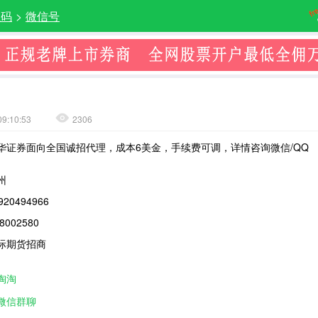
维码
>
微信号
09:10:53
2306
华证券面向全国诚招代理，成本6美金，手续费可调，详情咨询微信/QQ
州
920494966
8002580
际期货招商
淘淘
微信群聊