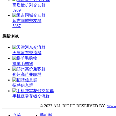
高质量扩列交友群
5939
延吉同城交友群
5367
最新浏览
天津河东交流群
撸羊毛购物
郑州高价兼职群
招聘信息群
手机赚零花钱交流群
© 2023 ALL RIGHT RESERVED BY
www.
众筹
手机版