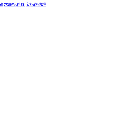
物
求职招聘群
宝妈微信群