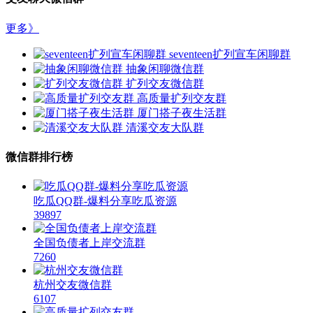
更多》
seventeen扩列宣车闲聊群
抽象闲聊微信群
扩列交友微信群
高质量扩列交友群
厦门搭子夜生活群
清溪交友大队群
微信群排行榜
吃瓜QQ群-爆料分享吃瓜资源
39897
全国负债者上岸交流群
7260
杭州交友微信群
6107