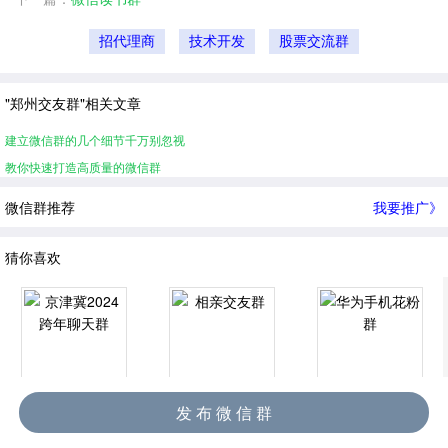
招代理商
技术开发
股票交流群
"郑州交友群"相关文章
建立微信群的几个细节千万别忽视
教你快速打造高质量的微信群
微信群推荐
我要推广》
猜你喜欢
京津冀2024跨年聊天群
相亲交友群
华为手机花粉群
发 布 微 信 群