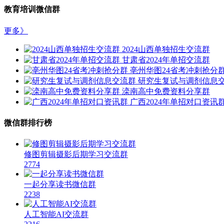
教育培训微信群
更多》
2024山西单独招生交流群
甘肃省2024年单招交流群
亳州华图24省考冲刺抢分
研究生复试与调剂信息
滦南高中免费资料分享群
广西2024年单招对口资讯
微信群排行榜
修图剪辑摄影后期学习交流群
2774
一起分享读书微信群
2238
人工智能AI交流群