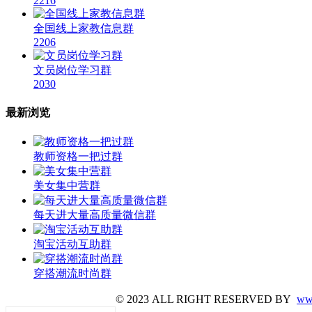
2216
全国线上家教信息群
2206
文员岗位学习群
2030
最新浏览
教师资格一把过群
美女集中营群
每天进大量高质量微信群
淘宝活动互助群
穿搭潮流时尚群
© 2023 ALL RIGHT RESERVED BY
ww