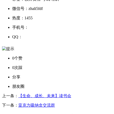
微信号：
zhali5fdf
热度：
1455
手机号：
QQ：
0个赞
0次踩
分享
朋友圈
上一条：
【生命、成长、未来】读书会
下一条：
亚克力吸纳盒交流群