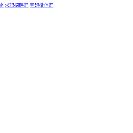
物
求职招聘群
宝妈微信群