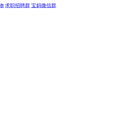
物
求职招聘群
宝妈微信群