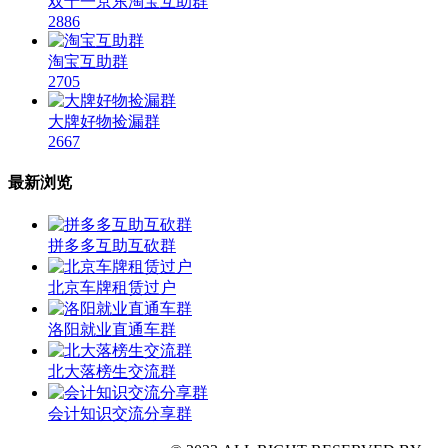
双十一京东淘宝互助群
2886
淘宝互助群
2705
大牌好物捡漏群
2667
最新浏览
拼多多互助互砍群
北京车牌租赁过户
洛阳就业直通车群
北大落榜生交流群
会计知识交流分享群