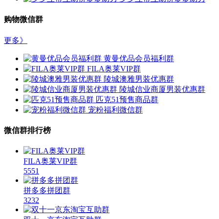
购物微信群
更多》
黄曼优品会员福利群
FILA奥莱VIP群
陵城澳雅男装优惠群
陵城信业商厦男装优惠群
匹克51预售商品群
宠粉福利微信群
微信群排行榜
FILA奥莱VIP群
5551
拼多多拼团群
3232