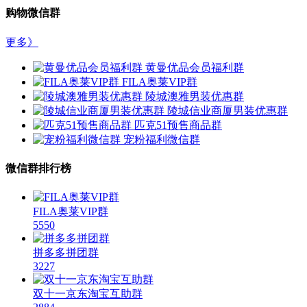
购物微信群
更多》
黄曼优品会员福利群
FILA奥莱VIP群
陵城澳雅男装优惠群
陵城信业商厦男装优惠群
匹克51预售商品群
宠粉福利微信群
微信群排行榜
FILA奥莱VIP群
5550
拼多多拼团群
3227
双十一京东淘宝互助群