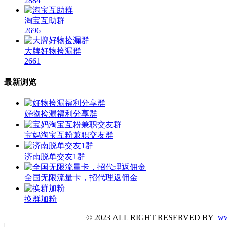
2884
淘宝互助群
2696
大牌好物捡漏群
2661
最新浏览
好物捡漏福利分享群
宝妈淘宝互粉兼职交友群
济南脱单交友1群
全国无限流量卡，招代理返佣金
换群加粉
© 2023 ALL RIGHT RESERVED BY
ww