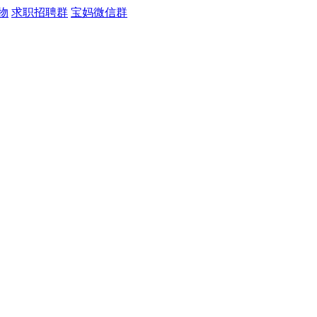
物
求职招聘群
宝妈微信群