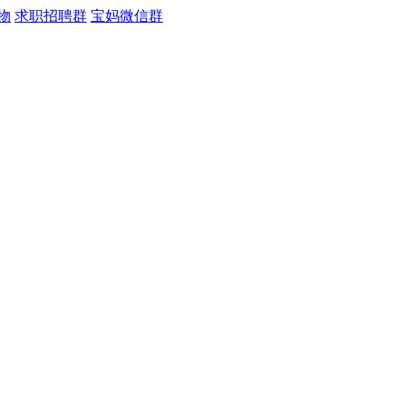
物
求职招聘群
宝妈微信群