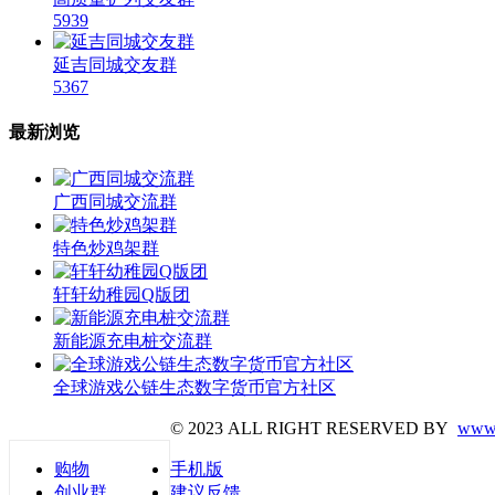
5939
延吉同城交友群
5367
最新浏览
广西同城交流群
特色炒鸡架群
轩轩幼稚园Q版团
新能源充电桩交流群
全球游戏公链生态数字货币官方社区
© 2023 ALL RIGHT RESERVED BY
www.
购物
手机版
创业群
建议反馈