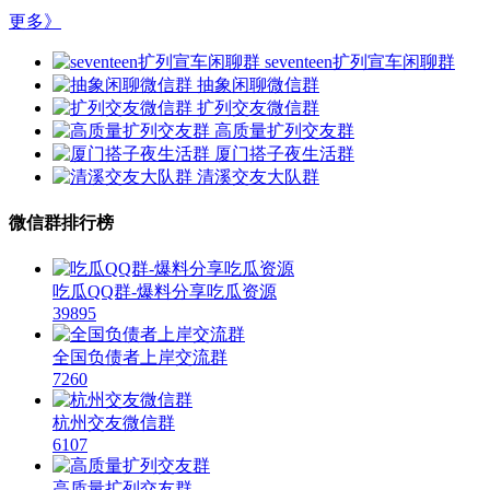
更多》
seventeen扩列宣车闲聊群
抽象闲聊微信群
扩列交友微信群
高质量扩列交友群
厦门搭子夜生活群
清溪交友大队群
微信群排行榜
吃瓜QQ群-爆料分享吃瓜资源
39895
全国负债者上岸交流群
7260
杭州交友微信群
6107
高质量扩列交友群