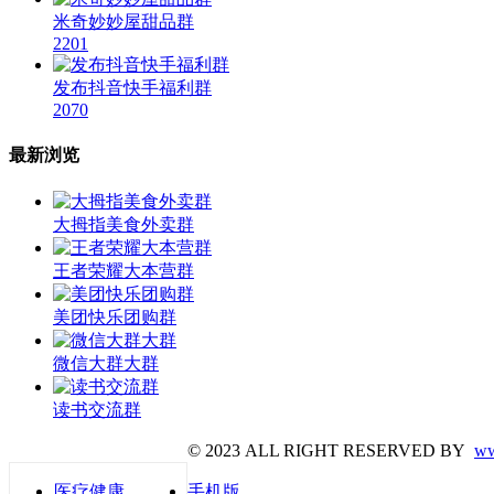
米奇妙妙屋甜品群
2201
发布抖音快手福利群
2070
最新浏览
大拇指美食外卖群
王者荣耀大本营群
美团快乐团购群
微信大群大群
读书交流群
© 2023 ALL RIGHT RESERVED BY
ww
医疗健康
手机版