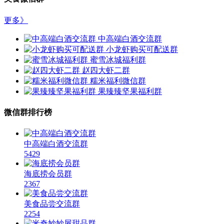
更多》
中高端白酒交流群
小龙虾购买可配送群
蜜雪冰城福利群
赵四大虾二群
糯米福利微信群
果臻臻坚果福利群
微信群排行榜
中高端白酒交流群
5429
海底捞会员群
2367
美食品尝交流群
2254