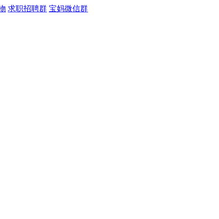
物
求职招聘群
宝妈微信群