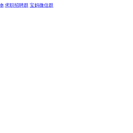
物
求职招聘群
宝妈微信群