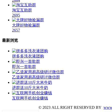
2884
淘宝互助群
2695
大牌好物捡漏群
2657
最新浏览
拼多多洗衣液团购
即兴一首歌群
乙道家周易高级研讨微信群
进群送10斤大米牛奶
互联网手机创业赚钱
© 2023 ALL RIGHT RESERVED BY
www.