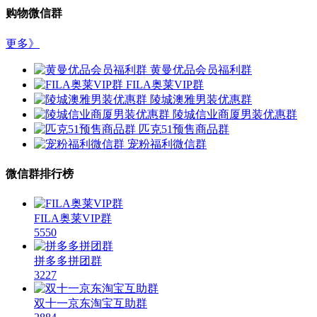
购物微信群
更多》
黄曼优品会员福利群
FILA奥莱VIP群
陵城澳雅男装优惠群
陵城信业商厦男装优惠群
匹克51预售商品群
宠粉福利微信群
微信群排行榜
FILA奥莱VIP群
5550
拼多多拼团群
3227
双十一京东淘宝互助群