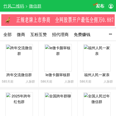
竹风二维码
>
微信群
全部
微商
互粉互赞
招代理商
免费赚钱

创业群
代理品牌
技术开发
营销推广
萌宠
摄影群
旅游
运动健身
购物
母婴群
汽车
美食
宝妈群
购物优惠
粉丝互动
交友聊天
网红直播
物品转让
驴友群
车友群
吃喝玩乐
跨年交流微信群
le微卡颜审核群
福州人民一家亲
文化交流
影视娱乐
爱音乐
动漫卡通
生活服务
585天前
人脉群
586天前
人脉群
586天前
人脉群
全民K歌群
众筹
游戏群
教育培训
医疗健康
艺术及收藏
棋牌娱乐
兴趣爱好
股票交流群
投资交流群
各类资源
求职招聘
人脉群
行业交流
其他
收起