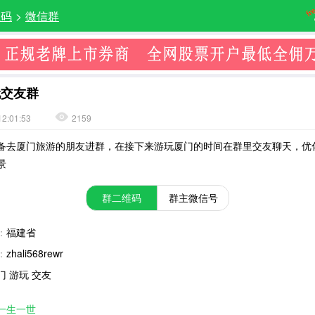
维码
>
微信群
玩交友群
12:01:53
2159
备去厦门旅游的朋友进群，在接下来游玩厦门的时间在群里交友聊天，优
景
群二维码
群主微信号
：
福建省
：
zhali568rewr
门 游玩 交友
一生一世