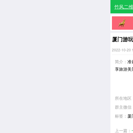
竹风二
厦门游
2022-10-20 
简介：
准
享旅游美
所在地区
群主微信
标签：
厦
上一篇：