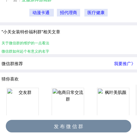
动漫卡通
招代理商
医疗健康
"小关女装特价福利群"相关文章
关于微信群的维护的一点看法
微信群如何起个有意义的名字
微信群推荐
我要推广》
猜你喜欢
交友群
电商日常交流群
枫叶美肌颜
发 布 微 信 群