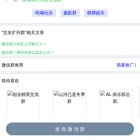
吃喝玩乐
摄影群
棋牌娱乐
"交友扩列群"相关文章
微信群介绍怎么写吸引人？
微信群二维码失效以后怎么办？
微信群推荐
我要推广》
猜你喜欢
创业精英交流群
山河已是冬季群
AL.俱乐部总群,
发 布 微 信 群