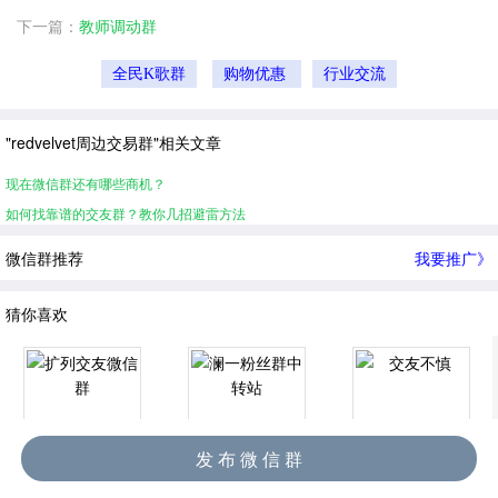
下一篇：
教师调动群
全民K歌群
购物优惠
行业交流
"redvelvet周边交易群"相关文章
现在微信群还有哪些商机？
如何找靠谱的交友群？教你几招避雷方法
微信群推荐
我要推广》
猜你喜欢
发 布 微 信 群
扩列交友微信群
澜一粉丝群中转站
交友不慎