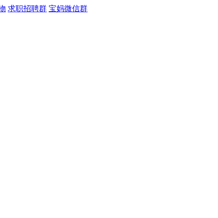
物
求职招聘群
宝妈微信群