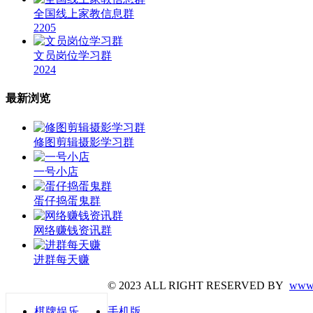
全国线上家教信息群
2205
文员岗位学习群
2024
最新浏览
修图剪辑摄影学习群
一号小店
蛋仔捣蛋鬼群
网络赚钱资讯群
进群每天赚
© 2023 ALL RIGHT RESERVED BY
www.
棋牌娱乐
手机版