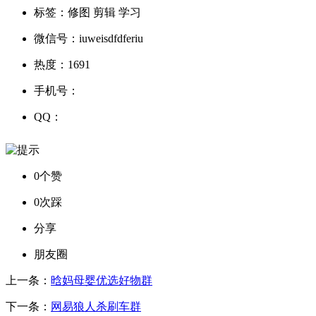
标签：
修图 剪辑 学习
微信号：
iuweisdfdferiu
热度：
1691
手机号：
QQ：
0个赞
0次踩
分享
朋友圈
上一条：
晗妈母婴优选好物群
下一条：
网易狼人杀刷车群