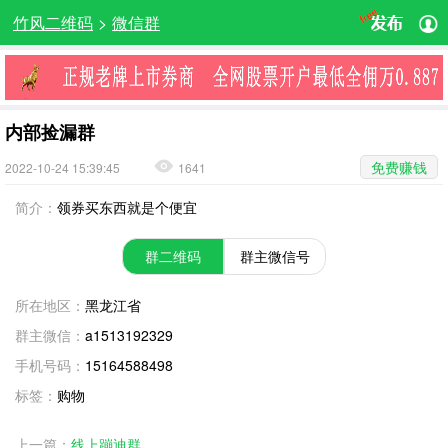
竹风二维码
>
微信群
内部捡漏群
免费赚钱
2022-10-24 15:39:45
1641
简介：
领券买东西就是个便宜
群二维码
群主微信号
所在地区：
黑龙江省
群主微信：
a1513192329
手机号码：
15164588498
标签：
购物
上一篇：
线上蹦迪群