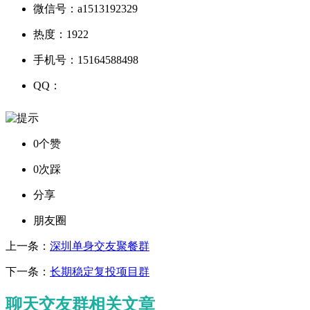
微信号：
a1513192329
热度：
1922
手机号：
15164588498
QQ：
0个赞
0次踩
分享
朋友圈
上一条：
深圳单身交友聚餐群
下一条：
长期稳定复投项目群
聊天交友群相关文章