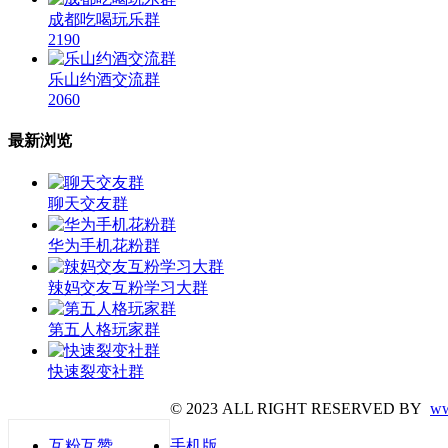
成都吃喝玩乐群
2190
乐山约酒交流群
2060
最新浏览
聊天交友群
华为手机花粉群
辣妈交友互粉学习大群
第五人格玩家群
快速裂变社群
© 2023 ALL RIGHT RESERVED BY
ww
互粉互赞
手机版