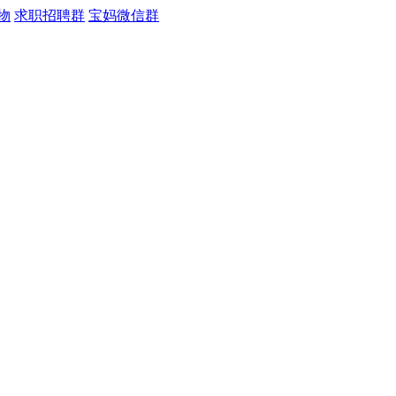
物
求职招聘群
宝妈微信群