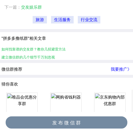
下一篇：
交友娱乐群
旅游
生活服务
行业交流
"拼多多撸纸群"相关文章
如何找靠谱的交友群？教你几招避雷方法
建立微信群的几个细节千万别忽视
微信群推荐
我要推广》
猜你喜欢
发 布 微 信 群
唯品会优惠分享群
网购省钱利器
京东购物内部优惠群