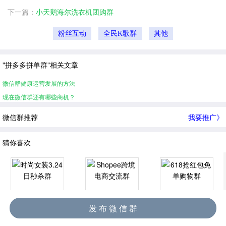
下一篇：
小天鹅海尔洗衣机团购群
粉丝互动
全民K歌群
其他
"拼多多拼单群"相关文章
微信群健康运营发展的方法
现在微信群还有哪些商机？
微信群推荐
我要推广》
猜你喜欢
发 布 微 信 群
时尚女装3.24日秒杀群
Shopee跨境电商交流群
618抢红包免单购物群