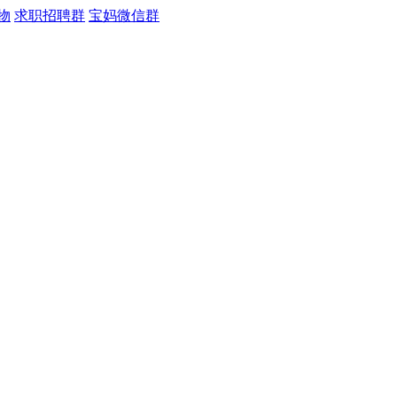
物
求职招聘群
宝妈微信群