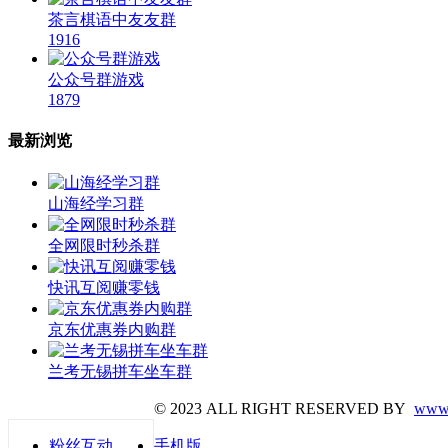
茶言棋语中友友群
1916
公众号群游戏
1879
最新浏览
山海经学习群
全网限时秒杀群
快讯互阅赚零钱
京东优惠券内购群
兰考无锡拼车坐车群
© 2023 ALL RIGHT RESERVED BY
www.
粉丝互动
手机版