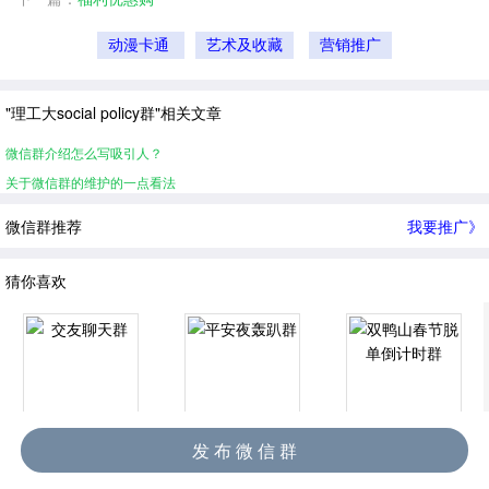
动漫卡通
艺术及收藏
营销推广
"理工大social policy群"相关文章
微信群介绍怎么写吸引人？
关于微信群的维护的一点看法
微信群推荐
我要推广》
猜你喜欢
交友聊天群
平安夜轰趴群
双鸭山春节脱单倒计时群
发 布 微 信 群